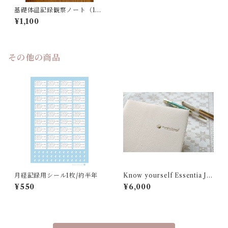
基礎体温記録観察ノート（14
ヶ月分）
¥1,100
その他の商品
月経記録用シール1枚/約半年
Know yourself Essentia Jo
urnal 2026 身体と共に私を生
¥550
¥6,000
きる1ヶ月の過ごし方【手帳１
冊】