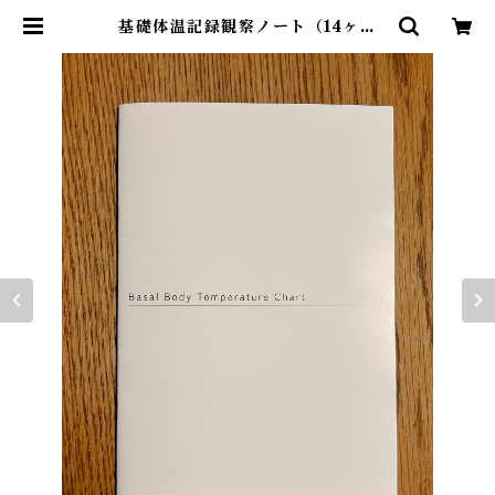
基礎体温記録観察ノート（14ヶ月
分） | 釉 漢方カウンセリング