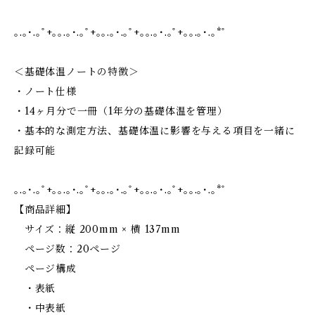
｡.｡･.｡ﾟ+｡｡.｡･.｡ﾟ+｡｡.｡･.｡ﾟ+｡｡.｡･.｡ﾟ+｡｡.｡･.｡*ﾟ
＜基礎体温ノートの特徴＞
・ノート仕様
・14ヶ月分で一冊（1年分の基礎体温を管理）
・基本的な測定方法、基礎体温に影響を与える項目を一緒に
記録可能
｡.｡･.｡ﾟ+｡｡.｡･.｡ﾟ+｡｡.｡･.｡ﾟ+｡｡.｡･.｡ﾟ+｡｡.｡･.｡*ﾟ
【商品詳細】
サイズ：縦 200mm × 横 137mm
ページ数：20ページ
ページ構成
・表紙
・中表紙