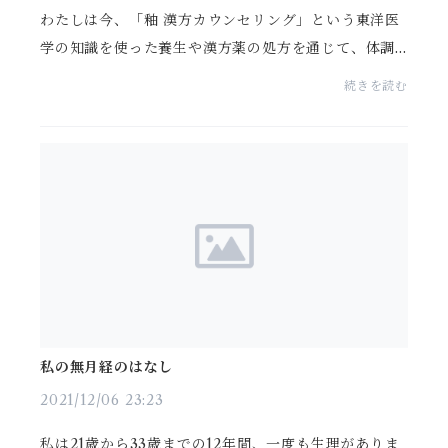
わたしは今、「釉 漢方カウンセリング」という東洋医
学の知識を使った養生や漢方薬の処方を通じて、体調
が原因で夢や希望を叶えられないお客様の体質改善を
続きを読む
サポートしています。わたし、一応（自分でいってし
まい...
私の無月経のはなし
2021/12/06 23:23
私は21歳から33歳までの12年間、一度も生理がありま